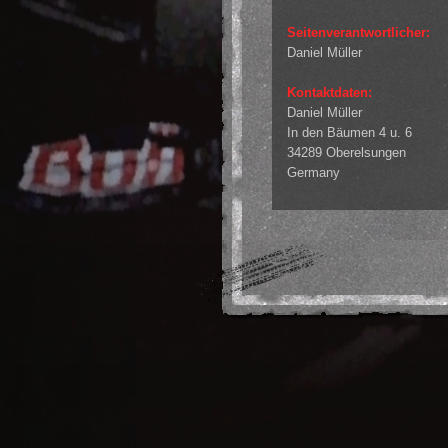
Seitenverantwortlicher:
Daniel Müller
Kontaktdaten:
Daniel Müller
In den Bäumen 4 u. 6
34289 Oberelsungen
Germany