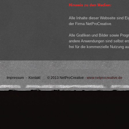
Hinweis zu den Medien:
Alle Inhalte dieser Webseite sind E
der Firma NetProCreative.
Alle Grafiken und Bilder sowie Pro
andere Anwendungen sind selbst erst
frei für die kommerzielle Nutzung a
Impressum
-
Kontakt
© 2013 NetProCreative -
www.netprocreative.de