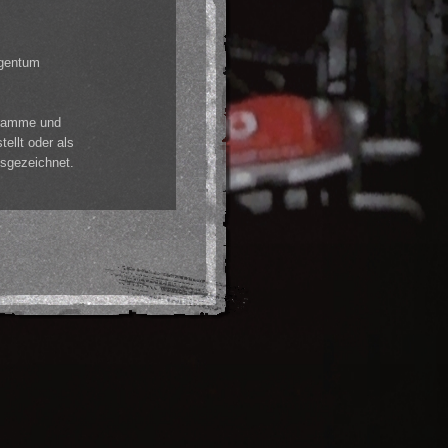
igentum
gramme und
ellt oder als
usgezeichnet.